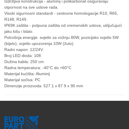
Izdržljiva konstrukcija - aluminij i polikarbonat osiguravaju
otpornost na sve uslove rada.
Visoki sigurnosni standardi - cestovne homologacije R10, R65,
R148, R149.
IP69K zaštita - potpuna zaštita od vremenskih uslova, uključujući
jaku kišu i blato.
Potrošnja energije: svjetlo za vožnju 80W, pozicijsko svjetlo 5W
(bijelo), svjetlo upozorenja 10W (žuto).
Radni napon: 12/24V.
Broj LED dioda: 108
Dužina kabla: 250 cm.
Radna temperatura: -40°C do +60°C
Materijal kućišta: Aluminij
Materijal sočiva: PC
Dimenzije proizvoda: 527.1 x 87.9 x 90 mm