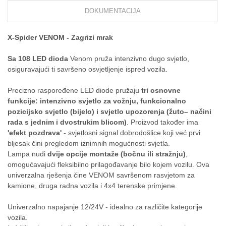
DOKUMENTACIJA
X-Spider VENOM - Zagrizi mrak
Sa 108 LED dioda
Venom pruža intenzivno dugo svjetlo,
osiguravajući ti savršeno osvjetljenje ispred vozila.
Precizno raspoređene LED diode pružaju
tri osnovne
funkcije:
intenzivno svjetlo za vožnju, funkcionalno
pozicijsko svjetlo (bijelo) i svjetlo upozorenja (žuto– načini
rada s jednim i dvostrukim blicom)
.
Proizvod također ima
'efekt pozdrava'
- svjetlosni signal dobrodošlice koji već prvi
bljesak čini pregledom iznimnih mogućnosti svjetla.
Lampa nudi
dvije opcije montaže (bočnu ili stražnju)
,
omogućavajući fleksibilno prilagođavanje bilo kojem vozilu.
Ova
univerzalna rješenja čine VENOM savršenom rasvjetom za
kamione, druga radna vozila i 4x4 terenske primjene.
Univerzalno napajanje 12/24V - idealno za različite kategorije
vozila.