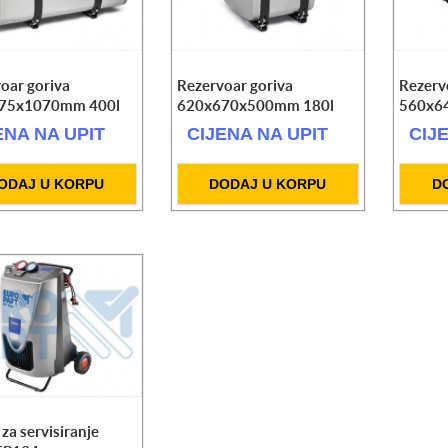
oar goriva
Rezervoar goriva
Rezerv
75x1070mm 400l
620x670x500mm 180l
560x6
ENA NA UPIT
CIJENA NA UPIT
CIJ
ODAJ U KORPU
DODAJ U KORPU
D
 za servisiranje
om