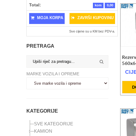
Total:
kom
0,00
MOJA KORPA
ZAVRŠI KUPOVINU
Sve cijene su u KM bez PDV-a.
PRETRAGA
Rezerv
560x6
Pumpa za ulje na kolicima
CIJ
MARKE VOZILA I OPREME
824.25 KM
Radioničke hidraulične prese 20t/50t
D
CIJENA NA UPIT
SET Radne lampe L/D LED
328.50 KM
KATEGORIJE
Radna lampa X-Spider 3
SVE KATEGORIJE
118.00 KM
KAMION
Radna lampa X-Spider 2