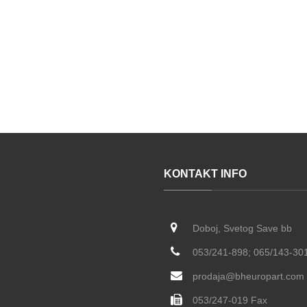
KONTAKT INFO
Doboj, Svetog Save bb
053/241-898; 065/143-30
prodaja@bheuropart.com
053/247-019 Fax