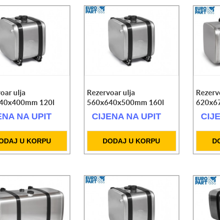
oar ulja
Rezervoar ulja
Rezerv
40x400mm 120l
560x640x500mm 160l
620x6
ENA NA UPIT
CIJENA NA UPIT
CIJ
ODAJ U KORPU
DODAJ U KORPU
D