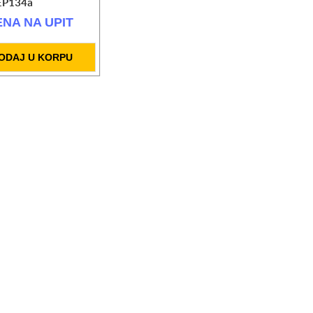
 EP134a
ENA NA UPIT
ODAJ U KORPU