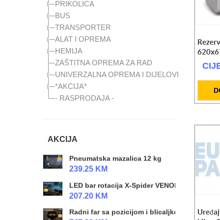
PRIKOLICA
118.00 KM
BUS
Top za gume 25l 10 bara
TRANSPORTER
CIJENA NA UPIT
ALAT I OPREMA
Rezerv
HEMIJA
SET radioničke lampe LED
620x6
125.30 KM
ZAŠTITNA OPREMA ZA RAD
CIJ
UNIVERZALNA OPREMA I DIJELOVI
Hidraulični radapcigeri 5t / 20t / 50t
*AKCIJA*
CIJENA NA UPIT
D
- RASPRODAJA -
SET kolica za alat (prazna) + setovi alata
559.00 KM
Kompresor zraka radionicki 980W 24 l
AKCIJA
259.00 KM
Pneumatska mazalica 12 kg
239.25 KM
LED bar rotacija X-Spider VENOM
207.20 KM
Uređaj
Radni far sa pozicijom i blicaljkom NINJA 4k