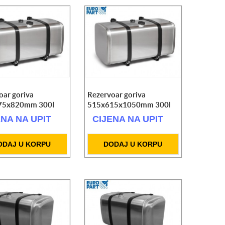
oar goriva
Rezervoar goriva
75x820mm 300l
515x615x1050mm 300l
ENA NA UPIT
CIJENA NA UPIT
ODAJ U KORPU
DODAJ U KORPU