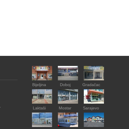
Bijeljina
Doboj
Gradačac
1
Laktaši
Mostar
Sarajevo