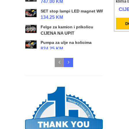
klima
747.00 KM
CIJ
SET stop lampi LED magnet WIRELESS
134.25 KM
D
Felge za kamion i prikolicu
CIJENA NA UPIT
Pumpa za ulje na kolicima
824.25 KM
Radioničke hidraulične prese 20t/50t
CIJENA NA UPIT
SET Radne lampe L/D LED
328.50 KM
Radna lampa X-Spider 3
118.00 KM
Radna lampa X-Spider 2
118.00 KM
Top za gume 25l 10 bara
CIJENA NA UPIT