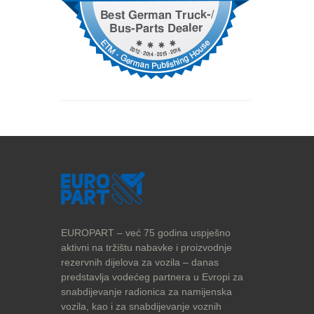
SET radioničke lampe LED
125.30 KM
Hidraulični radapcigeri 5t / 20t / 50t
CIJENA NA UPIT
SET kolica za alat (prazna) + setovi alata
559.00 KM
Kompresor zraka radionicki 980W 24 l
259.00 KM
EUROPART – već 75 godina uspješno
aktivni na tržištu nabavke i proizvodnje
rezervnih dijelova za vozila – danas
predstavlja vodećeg partnera u Evropi za
snabdijevanje radionica za namijenska
vozila, kao i za snabdijevanje voznih