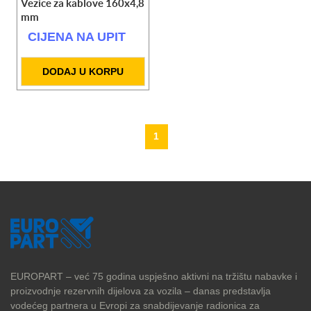
Vezice za kablove 160x4,8
mm
CIJENA NA UPIT
DODAJ U KORPU
1
EUROPART – već 75 godina uspješno aktivni na tržištu nabavke i
proizvodnje rezervnih dijelova za vozila – danas predstavlja
vodećeg partnera u Evropi za snabdijevanje radionica za