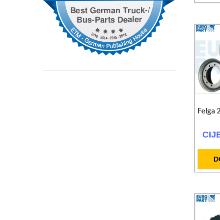
SET radioničke lampe LED
125.30 KM
Hidraulični radapcigeri 5t / 20t / 50t
CIJENA NA UPIT
SET kolica za alat (prazna) + setovi alata
559.00 KM
Kompresor zraka radionicki 980W 24 l
259.00 KM
Felga 
CIJ
D