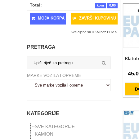
Total:
kom
0,00
MOJA KORPA
ZAVRŠI KUPOVINU
Sve cijene su u KM bez PDV-a.
PRETRAGA
Blato
Pumpa za ulje na kolicima
45.
MARKE VOZILA I OPREME
824.25 KM
Radioničke hidraulične prese 20t/50t
D
CIJENA NA UPIT
SET Radne lampe L/D LED
328.50 KM
KATEGORIJE
Radna lampa X-Spider 3
SVE KATEGORIJE
118.00 KM
KAMION
Radna lampa X-Spider 2