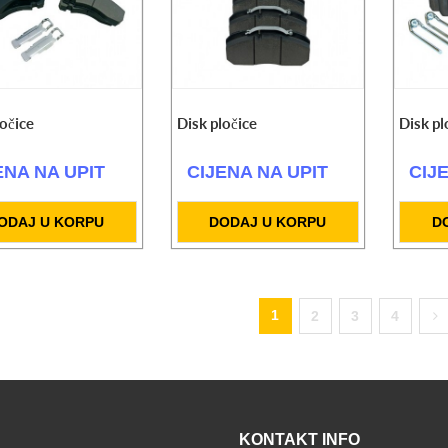
ločice
Disk pločice
Disk pl
ENA NA UPIT
CIJENA NA UPIT
CIJ
ODAJ U KORPU
DODAJ U KORPU
D
1
2
3
4
KONTAKT INFO