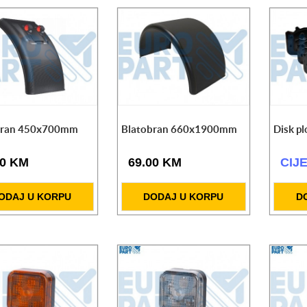
bran 450x700mm
Blatobran 660x1900mm
Disk pl
00 KM
69.00 KM
CIJ
ODAJ U KORPU
DODAJ U KORPU
D