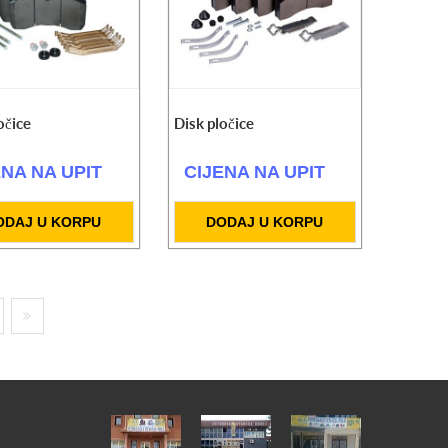
očice
Disk pločice
ENA NA UPIT
CIJENA NA UPIT
ODAJ U KORPU
DODAJ U KORPU