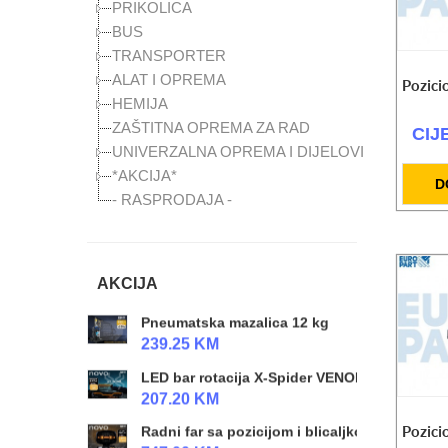
PRIKOLICA
118.00 KM
BUS
Top za gume 25l 10 bara
TRANSPORTER
CIJENA NA UPIT
ALAT I OPREMA
Pozici
HEMIJA
SET radioničke lampe LED
125.30 KM
ZAŠTITNA OPREMA ZA RAD
CIJ
UNIVERZALNA OPREMA I DIJELOVI
Hidraulični radapcigeri 5t / 20t / 50t
*AKCIJA*
CIJENA NA UPIT
D
- RASPRODAJA -
SET kolica za alat (prazna) + setovi alata
559.00 KM
Kompresor zraka radionicki 980W 24 l
AKCIJA
259.00 KM
Pneumatska mazalica 12 kg
239.25 KM
LED bar rotacija X-Spider VENOM
207.20 KM
Pozici
Radni far sa pozicijom i blicaljkom NINJA 4k