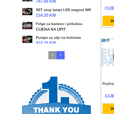
747.00 KM
CIJ
SET stop lampi LED magnet WIRELESS
134.25 KM
D
Felge za kamion i prikolicu
CIJENA NA UPIT
Pumpa za ulje na kolicima
824.25 KM
Radioničke hidraulične prese 20t/50t
CIJENA NA UPIT
SET Radne lampe L/D LED
328.50 KM
Radna lampa X-Spider 3
Pozici
118.00 KM
Radna lampa X-Spider 2
CIJ
118.00 KM
Top za gume 25l 10 bara
D
CIJENA NA UPIT