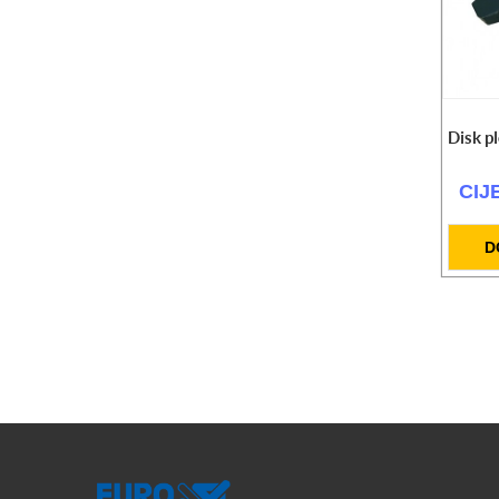
Disk p
CIJ
D