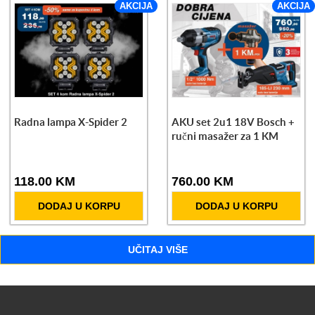
AKCIJA
AKCIJA
Radna lampa X-Spider 2
AKU set 2u1 18V Bosch +
ručni masažer za 1 KM
118.00 KM
760.00 KM
DODAJ U KORPU
DODAJ U KORPU
UČITAJ VIŠE