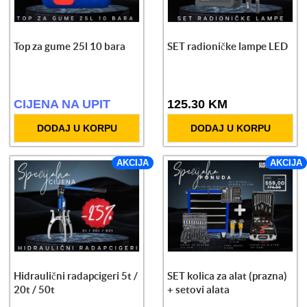
Top za gume 25l 10 bara
SET radioničke lampe LED
CIJENA NA UPIT
125.30 KM
DODAJ U KORPU
DODAJ U KORPU
AKCIJA
AKCIJA
Hidraulični radapcigeri 5t /
SET kolica za alat (prazna)
20t / 50t
+ setovi alata