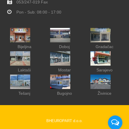
053/247-019 Fax
Pon - Sub: 08:00 - 17:00
Bijeljina
Doboj
Gradačac
Laktaši
Mostar
Sarajevo
Tešanj
Bugojno
Živinice
BHEUROPART d.o.o.