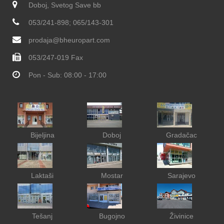
Doboj, Svetog Save bb
053/241-898; 065/143-301
prodaja@bheuropart.com
053/247-019 Fax
Pon - Sub: 08:00 - 17:00
Bijeljina
Doboj
Gradačac
Laktaši
Mostar
Sarajevo
Tešanj
Bugojno
Živinice