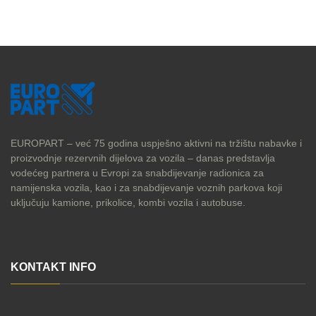
EUROPART – već 75 godina uspješno aktivni na tržištu nabavke i
proizvodnje rezervnih dijelova za vozila – danas predstavlja
vodećeg partnera u Evropi za snabdijevanje radionica za
namijenska vozila, kao i za snabdijevanje voznih parkova koji
uključuju kamione, prikolice, kombi vozila i autobuse.
KONTAKT INFO