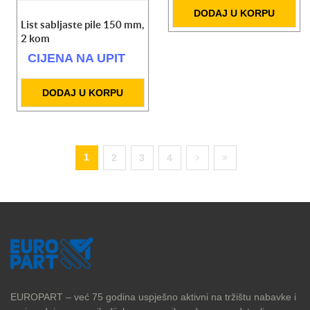
DODAJ U KORPU
List sabljaste pile 150 mm,
2 kom
CIJENA NA UPIT
DODAJ U KORPU
1
2
3
4
EUROPART – već 75 godina uspješno aktivni na tržištu nabavke i