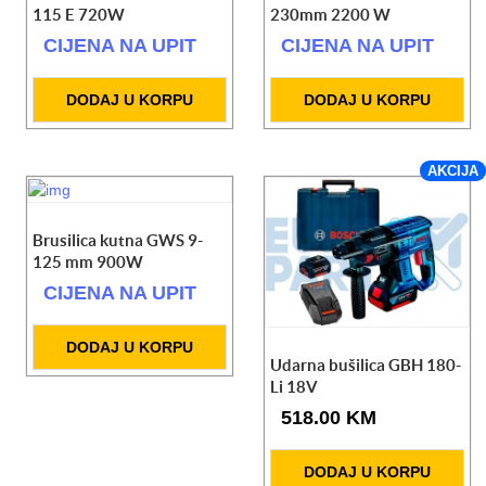
115 E 720W
230mm 2200 W
CIJENA NA UPIT
CIJENA NA UPIT
DODAJ U KORPU
DODAJ U KORPU
AKCIJA
Brusilica kutna GWS 9-
125 mm 900W
CIJENA NA UPIT
DODAJ U KORPU
Udarna bušilica GBH 180-
Li 18V
518.00 KM
DODAJ U KORPU