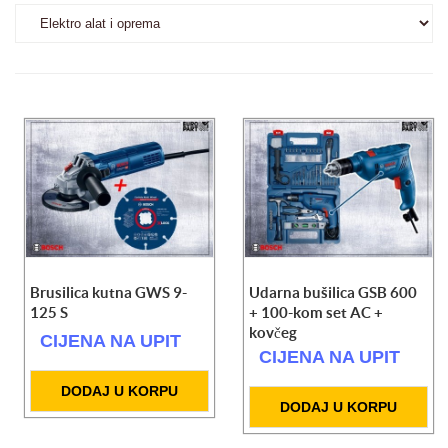
Brusilica kutna GWS 9-
Udarna bušilica GSB 600
125 S
+ 100-kom set AC +
kovčeg
CIJENA NA UPIT
CIJENA NA UPIT
DODAJ U KORPU
DODAJ U KORPU