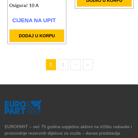
DODAJ U KORPU
Osigurač 10 A
CIJENA NA UPIT
DODAJ U KORPU
1
2
EUROPART – već 75 godina uspješno aktivni na tržištu nabavke i
proizvodnje rezervnih dijelova za vozila – danas predstavlja