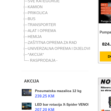
SVE KATEGORIJE
118.00 KM
KAMION
Radna lampa X-Spider 2
PRIKOLICA
118.00 KM
BUS
Top za gume 25l 10 bara
TRANSPORTER
CIJENA NA UPIT
ALAT I OPREMA
Pumpa 
HEMIJA
SET radioničke lampe LED
125.30 KM
ZAŠTITNA OPREMA ZA RAD
824
UNIVERZALNA OPREMA I DIJELOVI
Hidraulični radapcigeri 5t / 20t / 50t
*AKCIJA*
CIJENA NA UPIT
D
- RASPRODAJA -
SET kolica za alat (prazna) + setovi alata
559.00 KM
Kompresor zraka radionicki 980W 24 l
AKCIJA
259.00 KM
Pneumatska mazalica 12 kg
239.25 KM
LED bar rotacija X-Spider VENOM
207.20 KM