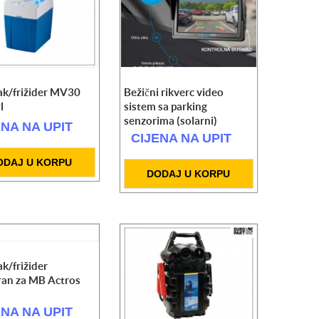
ak/frižider MV30
Bežični rikverc video
l
sistem sa parking
senzorima (solarni)
ENA NA UPIT
CIJENA NA UPIT
ODAJ U KORPU
DODAJ U KORPU
k/frižider
iran za MB Actros
ENA NA UPIT