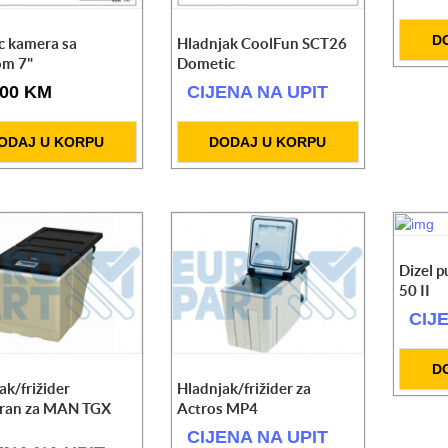
om
D
c kamera sa
Hladnjak CoolFun SCT26
om 7"
Dometic
.00 KM
CIJENA NA UPIT
ODAJ U KORPU
DODAJ U KORPU
Dizel
50 II
CIJ
D
ak/frižider
Hladnjak/frižider za
iran za MAN TGX
Actros MP4
CIJENA NA UPIT