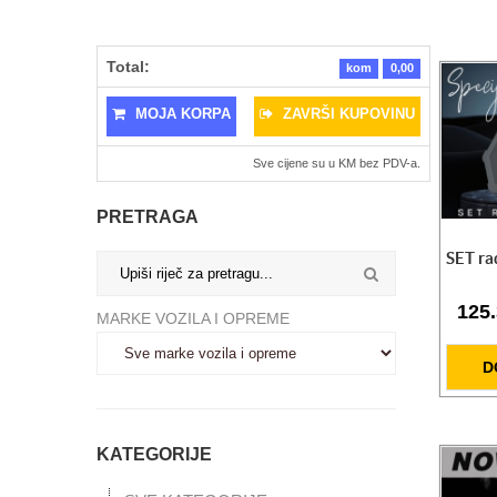
Total:
kom
0,00
MOJA KORPA
ZAVRŠI KUPOVINU
Sve cijene su u KM bez PDV-a.
PRETRAGA
SET ra
Pumpa za ulje na kolicima
125
MARKE VOZILA I OPREME
824.25 KM
Radioničke hidraulične prese 20t/50t
D
CIJENA NA UPIT
SET Radne lampe L/D LED
328.50 KM
KATEGORIJE
Radna lampa X-Spider 3