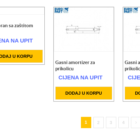
ran sa zaštitom
ENA NA UPIT
ODAJ U KORPU
Gasni amortizer za
Gasni 
prikolicu
prikoli
CIJENA NA UPIT
CIJ
DODAJ U KORPU
D
1
2
3
4