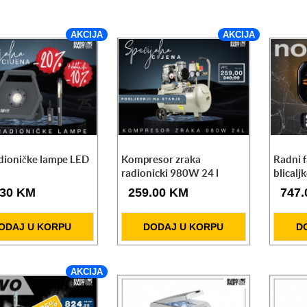
AKCIJA
AKCIJA
dioničke lampe LED
Kompresor zraka
Radni f
radionicki 980W 24 l
blical
.30 KM
259.00 KM
747
ODAJ U KORPU
DODAJ U KORPU
D
AKCIJA