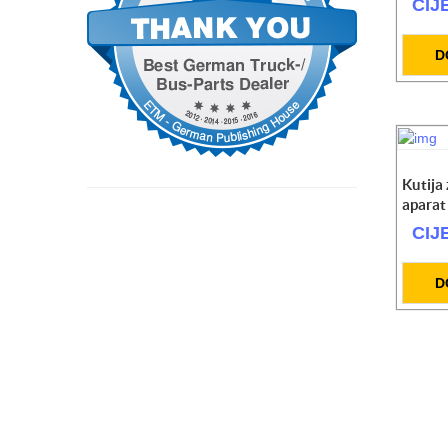
CIJ
Top za gume 25l 10 bara
CIJENA NA UPIT
D
SET radioničke lampe LED
125.30 KM
Hidraulični radapcigeri 5t / 20t / 50t
CIJENA NA UPIT
SET kolica za alat (prazna) + setovi alata
Kutija
559.00 KM
aparat
CIJ
Kompresor zraka radionicki 980W 24 l
259.00 KM
D