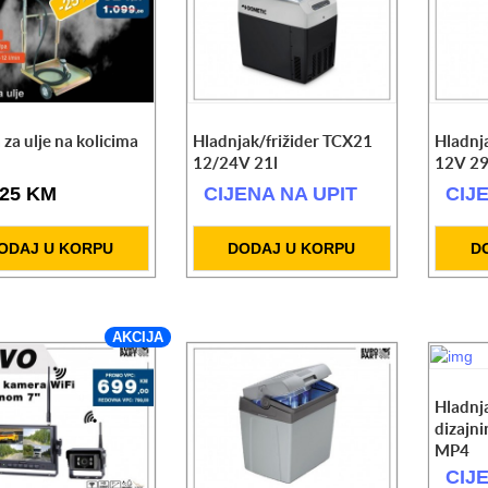
za ulje na kolicima
Hladnjak/frižider TCX21
Hladnj
12/24V 21l
12V 29
.25 KM
CIJENA NA UPIT
CIJ
ODAJ U KORPU
DODAJ U KORPU
D
AKCIJA
Hladnja
dizajn
MP4
CIJ