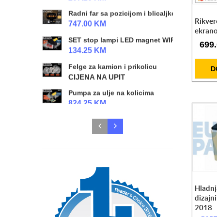
Radni far sa pozicijom i blicaljkom NINJA 4k
Rikver
747.00 KM
ekran
SET stop lampi LED magnet WIRELESS
699
134.25 KM
Felge za kamion i prikolicu
D
CIJENA NA UPIT
Pumpa za ulje na kolicima
824.25 KM
Radioničke hidraulične prese 20t/50t
CIJENA NA UPIT
SET Radne lampe L/D LED
328.50 KM
Radna lampa X-Spider 3
118.00 KM
Hladnj
dizajn
Radna lampa X-Spider 2
2018
118.00 KM