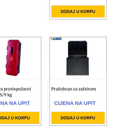
DODAJ U KORPU
za protivpožarni
Prašobran sa zaštitom
6/9 kg
ENA NA UPIT
CIJENA NA UPIT
ODAJ U KORPU
DODAJ U KORPU