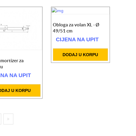
Obloga za volan XL - Ø
49/51 cm
CIJENA NA UPIT
DODAJ U KORPU
amortizer za
cu
ENA NA UPIT
ODAJ U KORPU