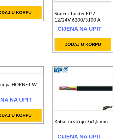
ODAJ U KORPU
Starter-buster EP 7
12/24V 6200/3100 A
CIJENA NA UPIT
DODAJ U KORPU
 pumpa HORNET W
ENA NA UPIT
ODAJ U KORPU
Kabal za struju 7x1,5 mm
CIJENA NA UPIT