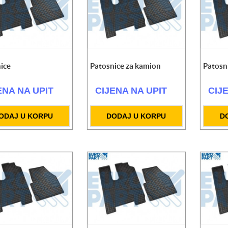
ice
Patosnice za kamion
Patosn
ENA NA UPIT
CIJENA NA UPIT
CIJ
ODAJ U KORPU
DODAJ U KORPU
D