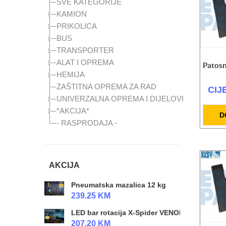
SVE KATEGORIJE
118.00 KM
KAMION
Radna lampa X-Spider 2
PRIKOLICA
118.00 KM
BUS
Top za gume 25l 10 bara
TRANSPORTER
CIJENA NA UPIT
ALAT I OPREMA
Patosn
HEMIJA
SET radioničke lampe LED
125.30 KM
ZAŠTITNA OPREMA ZA RAD
CIJ
UNIVERZALNA OPREMA I DIJELOVI
Hidraulični radapcigeri 5t / 20t / 50t
*AKCIJA*
CIJENA NA UPIT
D
- RASPRODAJA -
SET kolica za alat (prazna) + setovi alata
559.00 KM
Kompresor zraka radionicki 980W 24 l
AKCIJA
259.00 KM
Pneumatska mazalica 12 kg
239.25 KM
LED bar rotacija X-Spider VENOM
207.20 KM