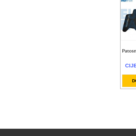
Patosn
CIJ
D