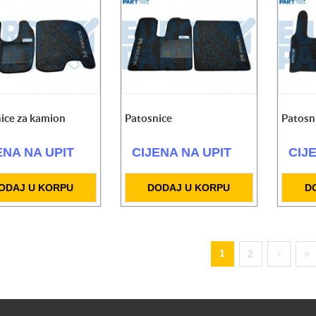
ice za kamion
Patosnice
Patosn
ENA NA UPIT
CIJENA NA UPIT
CIJ
ODAJ U KORPU
DODAJ U KORPU
D
1
2