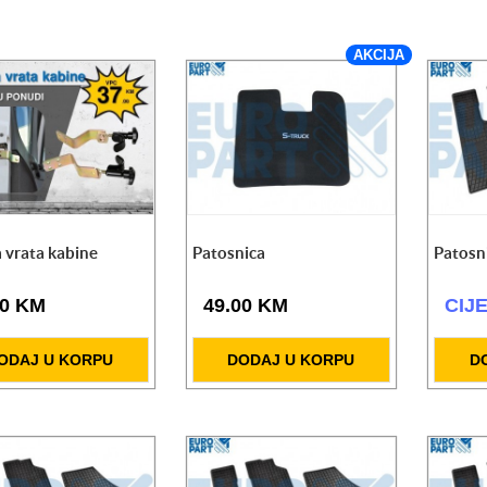
AKCIJA
a vrata kabine
Patosnica
Patosn
00 KM
49.00 KM
CIJ
ODAJ U KORPU
DODAJ U KORPU
D