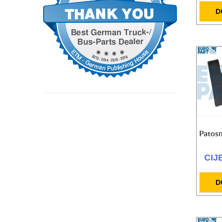
Top za gume 25l 10 bara
D
CIJENA NA UPIT
SET radioničke lampe LED
125.30 KM
Hidraulični radapcigeri 5t / 20t / 50t
CIJENA NA UPIT
SET kolica za alat (prazna) + setovi alata
559.00 KM
Kompresor zraka radionicki 980W 24 l
259.00 KM
Patosn
CIJ
D