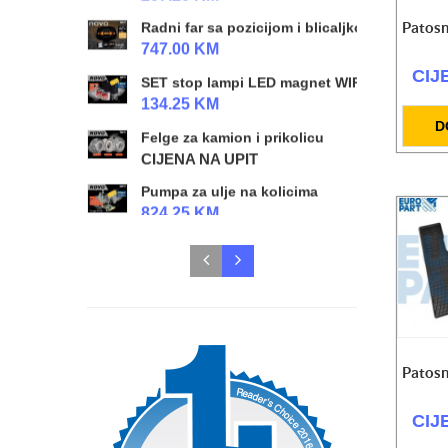
Patosn
Radni far sa pozicijom i blicaljkom NINJA 4k
747.00 KM
CIJ
SET stop lampi LED magnet WIRELESS
134.25 KM
D
Felge za kamion i prikolicu
CIJENA NA UPIT
Pumpa za ulje na kolicima
824.25 KM
Radioničke hidraulične prese 20t/50t
CIJENA NA UPIT
SET Radne lampe L/D LED
328.50 KM
Radna lampa X-Spider 3
Patosn
118.00 KM
Radna lampa X-Spider 2
CIJ
118.00 KM