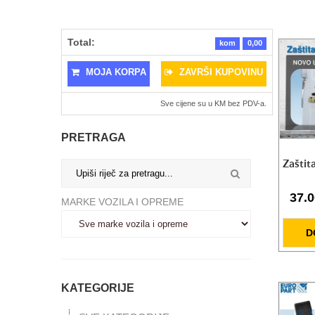
Total:
kom
0,00
MOJA KORPA
ZAVRŠI KUPOVINU
Sve cijene su u KM bez PDV-a.
PRETRAGA
Zaštit
Pumpa za ulje na kolicima
37.
MARKE VOZILA I OPREME
824.25 KM
Radioničke hidraulične prese 20t/50t
D
CIJENA NA UPIT
SET Radne lampe L/D LED
328.50 KM
KATEGORIJE
Radna lampa X-Spider 3