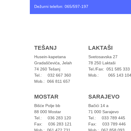
Dežurni telefon: 065/597-197
TEŠANJ
LAKTAŠI
Husein-kapetana
Svetosavska 27
Gradaščevića, Jelah
78 250 Laktaši
74 260 Tešanj
Tel./Fax: 051 585 333
Tel.: 032 667 360
Mob.: 065 143 10
Mob.: 066 811 657
MOSTAR
SARAJEVO
Bišće Polje bb
Bačići 14 a
88 000 Mostar
71 000 Sarajevo
Tel.: 036 283 120
Tel.: 033 789 445
Fax: 036 283 121
Fax: 033 789 446
Mob.: 061 472 731
Mob.: 062 858 093