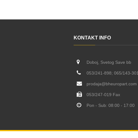
KONTAKT INFO
Doboj, Svetog Save bb
053/241-898; 065/143-30
prodaja@bheuropart.com
053/247-019 Fax
Pon - Sub: 08:00 - 17:00