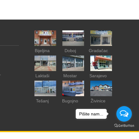
Bijeljina
Doboj
Gradačac
1
Laktaši
Mostar
Sarajevo
Tešanj
Bugojno
Živinice
Pišite nam...