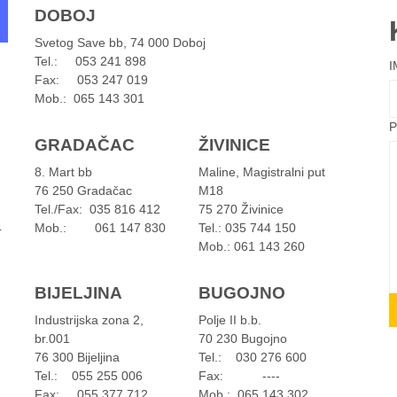
DOBOJ
Svetog Save bb, 74 000 Doboj
Tel.: 053 241 898
I
Fax: 053 247 019
Mob.: 065 143 301
P
GRADAČAC
ŽIVINICE
8. Mart bb
Maline, Magistralni put
76 250 Gradačac
M18
Tel./Fax: 035 816 412
75 270 Živinice
4
Mob.: 061 147 830
Tel.: 035 744 150
Mob.: 061 143 260
BIJELJINA
BUGOJNO
Industrijska zona 2,
Polje II b.b.
br.001
70 230 Bugojno
76 300 Bijeljina
Tel.: 030 276 600
Tel.: 055 255 006
Fax: ----
Fax: 055 377 712
Mob.: 065 143 302