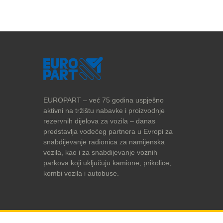
EUROPART – već 75 godina uspješno
aktivni na tržištu nabavke i proizvodnje
rezervnih dijelova za vozila – danas
predstavlja vodećeg partnera u Evropi za
snabdijevanje radionica za namijenska
vozila, kao i za snabdijevanje voznih
parkova koji uključuju kamione, prikolice,
kombi vozila i autobuse.